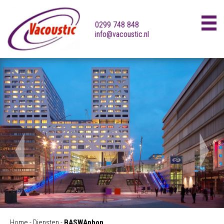
0299 748 848
info@vacoustic.nl
Skip
to
content
Home
-
Diensten
-
BASWAphon