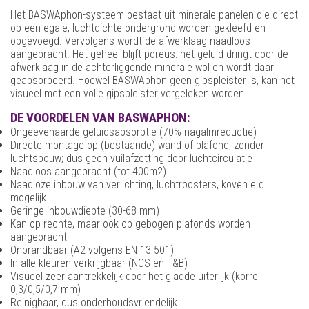
Het BASWAphon-systeem bestaat uit minerale panelen die direct
op een egale, luchtdichte ondergrond worden gekleefd en
opgevoegd. Vervolgens wordt de afwerklaag naadloos
aangebracht. Het geheel blijft poreus: het geluid dringt door de
afwerklaag in de achterliggende minerale wol en wordt daar
geabsorbeerd. Hoewel BASWAphon geen gipspleister is, kan het
visueel met een volle gipspleister vergeleken worden.
DE VOORDELEN VAN BASWAPHON:
Ongeëvenaarde geluidsabsorptie (70% nagalmreductie)
Directe montage op (bestaande) wand of plafond, zonder
luchtspouw; dus geen vuilafzetting door luchtcirculatie
Naadloos aangebracht (tot 400m2)
Naadloze inbouw van verlichting, luchtroosters, koven e.d.
mogelijk
Geringe inbouwdiepte (30-68 mm)
Kan op rechte, maar ook op gebogen plafonds worden
aangebracht
Onbrandbaar (A2 volgens EN 13-501)
In alle kleuren verkrijgbaar (NCS en F&B)
Visueel zeer aantrekkelijk door het gladde uiterlijk (korrel
0,3/0,5/0,7 mm)
Reinigbaar, dus onderhoudsvriendelijk