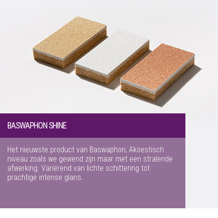
BASWAPHON SHINE
Het nieuwste product van Baswaphon; Akoestisch
niveau zoals we gewend zijn maar met een stralende
afwerking. Variërend van lichte schittering tot
prachtige intense glans.