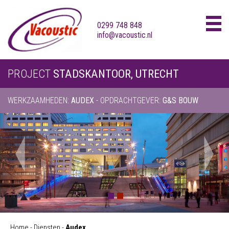
0299 748 848
info@vacoustic.nl
Skip
PROJECT
STADSKANTOOR, UTRECHT
to
content
WERKZAAMHEDEN:
AUDEX
- OPDRACHTGEVER:
G&S BOUW
Home
-
Diensten
-
Audex