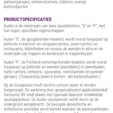
parkeergarages, verkeerstunnels, stations, overige
buitenobjecten
PRODUCTSPECIFICATIES
Audex is de merknaam van twee spuitpleisters, “G” en “P”, met
hun eigen, specifieke eigenschappen.
Audex “G”, de gipsgebonden kwaliteit, wordt vooral toegepast op
plafonds in kantoor- en vergaderruimtes, woon-ruimtes en
restaurants, bibliotheken en musea, de wanden in atria en de
onderzijde van trappen en bordessen in trappenhuizen.
Audex “P”, de Portland-cementge-bonden kwaliteit, wordt vooral
toegepast op plafonds en wanden (wanddelen) in zwembaden,
natte ruimtes, verkeers-, spoorweg-, metrotunnels en parkeer-
garages. (Toepassing zowel in binnen- -als buitensituaties.)
Op de bouwplaats hoeft slechts schoon water te worden
toegevoegd. De aanbreng door gespecialiseerd applicatiebedrijf
Vacoustic BV vindt plaats met speciaal daarvoor ontwikkelde
spuitapparatuur. De Audex spuitpleister wordt direct op de
ondergrond aangebracht. De beoogde akoestische en
esthetische prestatie wordt bereikt wanneer de werkzaamheden