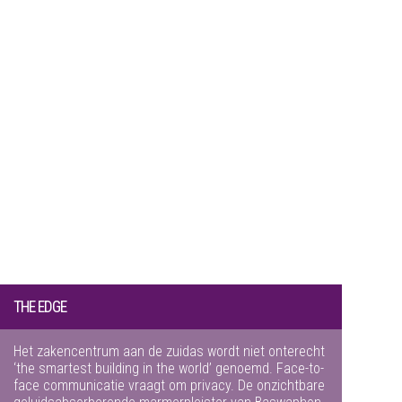
THE EDGE
Het zakencentrum aan de zuidas wordt niet onterecht
‘the smartest building in the world’ genoemd. Face-to-
face communicatie vraagt om privacy. De onzichtbare