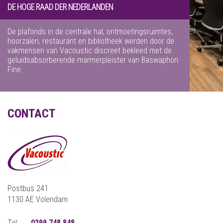
DE HOGE RAAD DER NEDERLANDEN
De plafonds in de centrale hal, ontmoetingsruimtes,
hoorzalen, restaurant en bibliotheek werden door de
vakmensen van Vacoustic discreet bekleed met de
geluidsabsorberende marmerpleister van Baswaphon
Fine.
CONTACT
Postbus 241
1130 AE Volendam
Tel:
0299 748 848