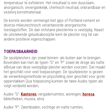
temperatuur te exfoliëren. Het resultaat is een duurzaam,
anorganisch, onvergankelijk, chemisch neutraal, onbrandbaar en
vezelvrij korrelmateriaal.
De korrels worden vermengd met gips of Portland-cement en
diverse milieutechnisch verantwoorde anorganische
toeslagstoffen. De dan ontstane pleistermix is veelzijdig. Naast
de uitstekende geluidsabsorptie kent de pleister nog tal van
andere positieve eigenschappen.
TOEPASBAARHEID
De spuitpleisters zijn zowel binnen- als buiten aan te brengen.
Bovendien kan met de typen “G” en “P” zowel de droge als natte
afbouw van deze veelzijdige pleister worden voorzien. Dat maakt
het geschikt voor veel toepassingen. De spuitpleister is gezien
de verwerkingsmethode en prijsstelling zeer geschikt voor grote
oppervlakken.Qua toepassing kunnen de twee Audex typen als
volgt verdeeld worden;
Audex “G”:
Kantoren
, vergaderruimtes, woningen,
horeca
,
bibliotheken, musea, atria
Audex “P”: Zwembaden, vochtige en natte ruimten,