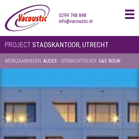
0299 748 848
info@vacoustic.nl
Skip
PROJECT
STADSKANTOOR, UTRECHT
to
content
WERKZAAMHEDEN:
AUDEX
- OPDRACHTGEVER:
G&S BOUW