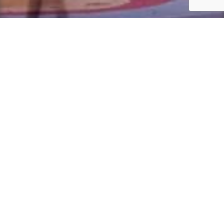
Home
-
De Kroon
Meer projecten